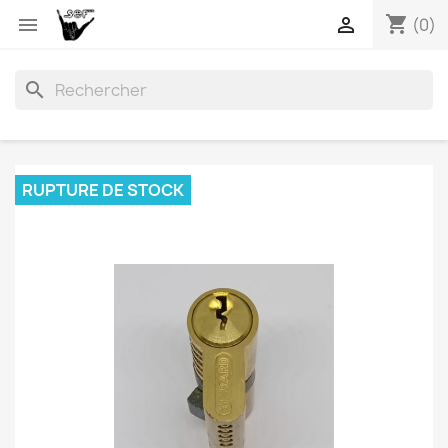
shopping_cart


(0)
search
RUPTURE DE STOCK