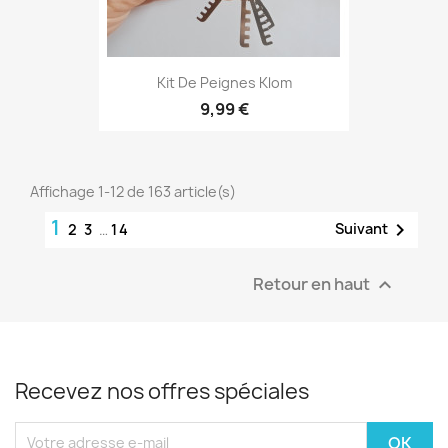
Kit De Peignes Klom
9,99 €
Affichage 1-12 de 163 article(s)
1

Suivant
2
3
…
14
Retour en haut

Recevez nos offres spéciales