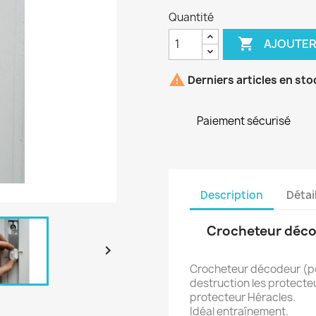
Quantité

AJOUTER

Derniers articles en sto
Paiement sécurisé
Description
Détai
Crocheteur décod

Crocheteur décodeur (po
destruction les protecteu
protecteur Héracles.
Idéal entraînement.