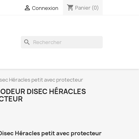
shopping_cart

Panier
(0)
Connexion
search
ec Héracles petit avec protecteur
ODEUR DISEC HÉRACLES
ECTEUR
isec Héracles petit avec protecteur