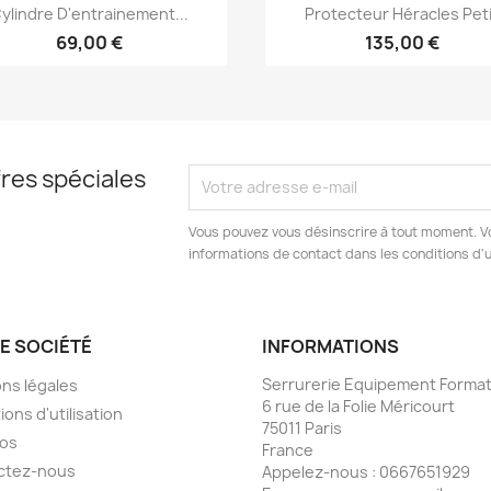
Aperçu rapide
Aperçu rapide


ylindre D'entrainement...
Protecteur Héracles Peti
69,00 €
135,00 €
res spéciales
Vous pouvez vous désinscrire à tout moment. V
informations de contact dans les conditions d'ut
E SOCIÉTÉ
INFORMATIONS
Serrurerie Equipement Format
ns légales
6 rue de la Folie Méricourt
ions d'utilisation
75011 Paris
pos
France
ctez-nous
Appelez-nous :
0667651929