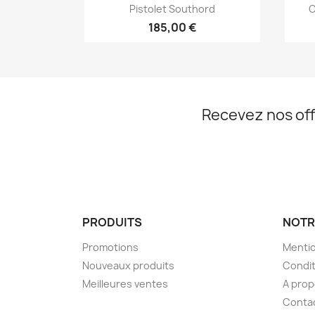
Aperçu rapide

Pistolet Southord
C
185,00 €
Recevez nos off
PRODUITS
NOTR
Promotions
Mentio
Nouveaux produits
Condit
Meilleures ventes
A pro
Conta