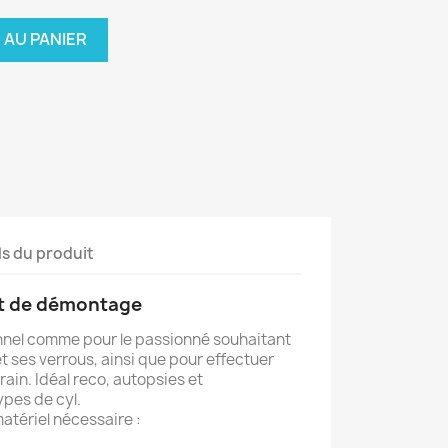
 AU PANIER
ls du produit
it de démontage
onnel comme pour le passionné souhaitant
t ses verrous, ainsi que pour effectuer
rain. Idéal reco, autopsies et
pes de cyl.
atériel nécessaire :