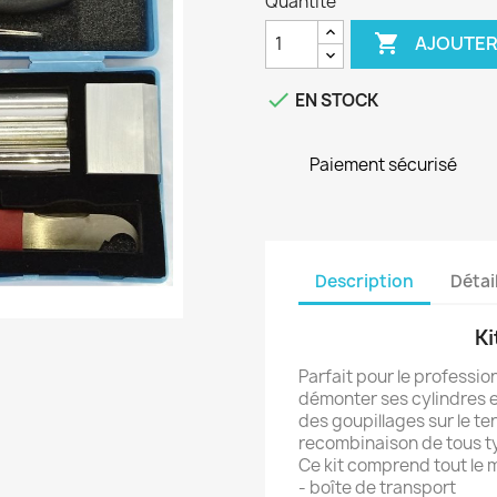
Quantité

AJOUTER

EN STOCK
Paiement sécurisé
Description
Détai
K
Parfait pour le professi
démonter ses cylindres e
des goupillages sur le ter
recombinaison de tous ty
Ce kit comprend tout le m
- boîte de transport