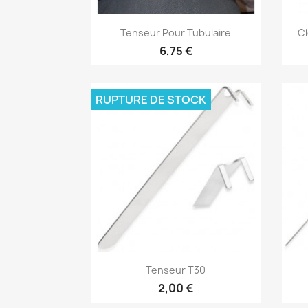
Aperçu rapide

Tenseur Pour Tubulaire
Cl
6,75 €
RUPTURE DE STOCK
Aperçu rapide

Tenseur T30
2,00 €