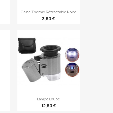
Aperçu rapide

Gaine Thermo Rétractable Noire
3,50 €
Aperçu rapide

Lampe Loupe
12,50 €