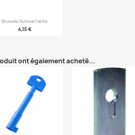
Aperçu rapide

Brucelle Autoserrante
4,15 €
roduit ont également acheté...