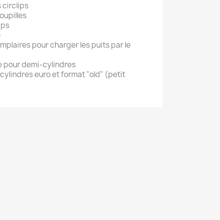
 circlips
goupilles
ips
)
mplaires pour charger les puits par le
e pour demi-cylindres
cylindres euro et format "old" (petit