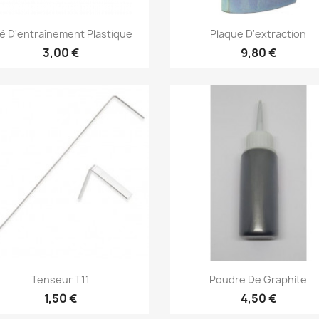
Aperçu rapide
Aperçu rapide


é D'entraînement Plastique
Plaque D'extraction
3,00 €
9,80 €
Aperçu rapide
Aperçu rapide


Tenseur T11
Poudre De Graphite
1,50 €
4,50 €