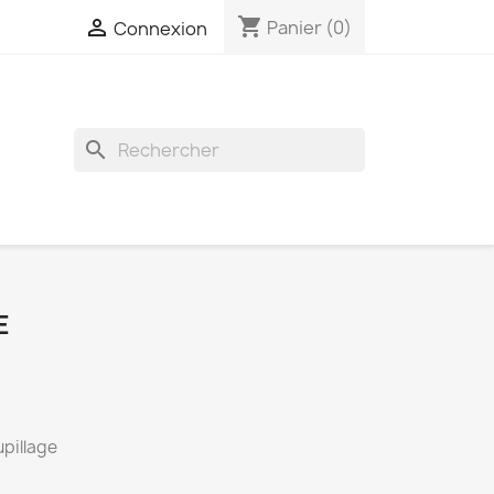
shopping_cart

Panier
(0)
Connexion
search
E
pillage