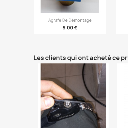
Aperçu rapide

Agrafe De Démontage
5,00 €
Les clients qui ont acheté ce p